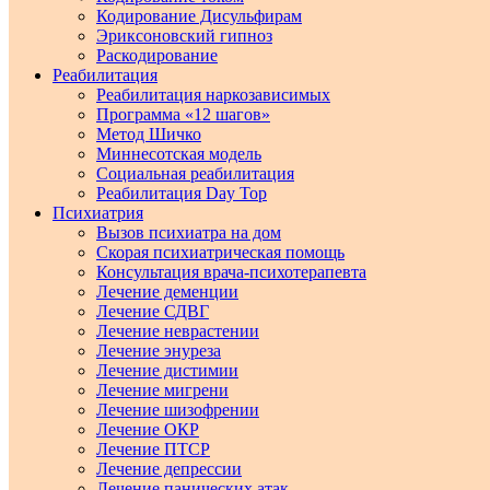
Кодирование Дисульфирам
Эриксоновский гипноз
Раскодирование
Реабилитация
Реабилитация наркозависимых
Программа «12 шагов»
Метод Шичко
Миннесотская модель
Социальная реабилитация
Реабилитация Day Top
Психиатрия
Вызов психиатра на дом
Скорая психиатрическая помощь
Консультация врача-психотерапевта
Лечение деменции
Лечение СДВГ
Лечение неврастении
Лечение энуреза
Лечение дистимии
Лечение мигрени
Лечение шизофрении
Лечение ОКР
Лечение ПТСР
Лечение депрессии
Лечение панических атак