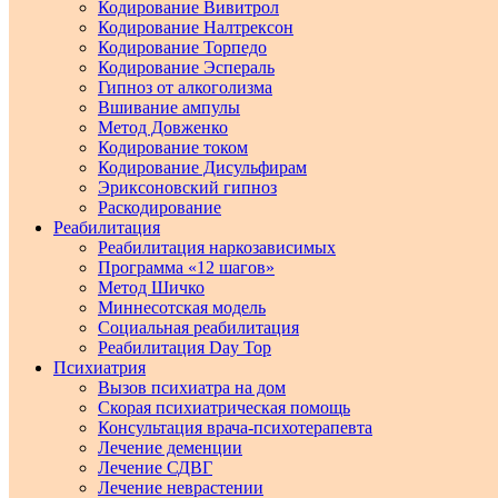
Кодирование Вивитрол
Кодирование Налтрексон
Кодирование Торпедо
Кодирование Эспераль
Гипноз от алкоголизма
Вшивание ампулы
Метод Довженко
Кодирование током
Кодирование Дисульфирам
Эриксоновский гипноз
Раскодирование
Реабилитация
Реабилитация наркозависимых
Программа «12 шагов»
Метод Шичко
Миннесотская модель
Социальная реабилитация
Реабилитация Day Top
Психиатрия
Вызов психиатра на дом
Скорая психиатрическая помощь
Консультация врача-психотерапевта
Лечение деменции
Лечение СДВГ
Лечение неврастении