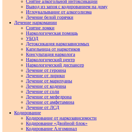
Снятие алкогольной интоксикации
Вывод из запоя с кодированием на дому
Иглоукалывание от алкоголизма
Лечение белой горячки
Лечение наркомании
Снятие ломки
Наркологическая помощь
УБОД
Детоксикация наркозависимых
Капельница от наркотиков
Консультация нарколога
Наркологический центр
Наркологический диспансер
Лечение от героина
Лечение от лирики
Лечение от марихуаны
Лечение от кодеина
Лечение от соли
Лечение от мефедрона
Лечение от амфетамина
Лечение от ЛСД
Кодирование
Кодирование от наркозависимости
Кодирование «Двойной блок»
Кодирование Алгоминал