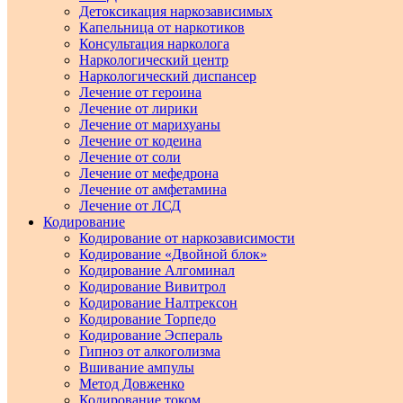
Детоксикация наркозависимых
Капельница от наркотиков
Консультация нарколога
Наркологический центр
Наркологический диспансер
Лечение от героина
Лечение от лирики
Лечение от марихуаны
Лечение от кодеина
Лечение от соли
Лечение от мефедрона
Лечение от амфетамина
Лечение от ЛСД
Кодирование
Кодирование от наркозависимости
Кодирование «Двойной блок»
Кодирование Алгоминал
Кодирование Вивитрол
Кодирование Налтрексон
Кодирование Торпедо
Кодирование Эспераль
Гипноз от алкоголизма
Вшивание ампулы
Метод Довженко
Кодирование током