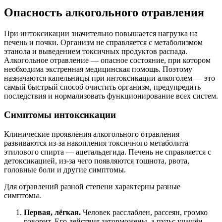
Опасность алкогольного отравления
При интоксикации значительно повышается нагрузка на
печень и почки. Организм не справляется с метаболизмом
этанола и выведением токсичных продуктов распада.
Алкогольное отравление — опасное состояние, при котором
необходима экстренная медицинская помощь. Поэтому
назначаются капельницы при интоксикации алкоголем — это
самый быстрый способ очистить организм, предупредить
последствия и нормализовать функционирование всех систем.
Симптомы интоксикации
Клинические проявления алкогольного отравления
развиваются из-за накопления токсичного метаболита
этилового спирта — ацетальдегида. Печень не справляется с
детоксикацией, из-за чего появляются тошнота, рвота,
головные боли и другие симптомы.
Для отравлений разной степени характерны разные
симптомы.
Первая, лёгкая.
Человек расслаблен, рассеян, громко
говорит. Его действия заторможены, а пульс учащён.