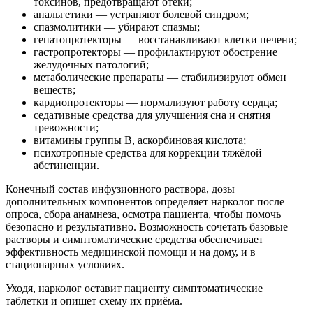
токсинов, предотвращают отёки;
анальгетики — устраняют болевой синдром;
спазмолитики — убирают спазмы;
гепатопротекторы — восстанавливают клетки печени;
гастропротекторы — профилактируют обострение
желудочных патологий;
метаболические препараты — стабилизируют обмен
веществ;
кардиопротекторы — нормализуют работу сердца;
седативные средства для улучшения сна и снятия
тревожности;
витамины группы В, аскорбиновая кислота;
психотропные средства для коррекции тяжёлой
абстиненции.
Конечный состав инфузионного раствора, дозы
дополнительных компонентов определяет нарколог после
опроса, сбора анамнеза, осмотра пациента, чтобы помочь
безопасно и результативно. Возможность сочетать базовые
растворы и симптоматические средства обеспечивает
эффективность медицинской помощи и на дому, и в
стационарных условиях.
Уходя, нарколог оставит пациенту симптоматические
таблетки и опишет схему их приёма.