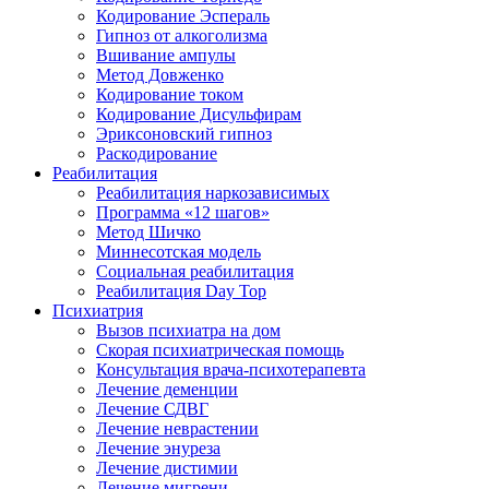
Кодирование Эспераль
Гипноз от алкоголизма
Вшивание ампулы
Метод Довженко
Кодирование током
Кодирование Дисульфирам
Эриксоновский гипноз
Раскодирование
Реабилитация
Реабилитация наркозависимых
Программа «12 шагов»
Метод Шичко
Миннесотская модель
Социальная реабилитация
Реабилитация Day Top
Психиатрия
Вызов психиатра на дом
Скорая психиатрическая помощь
Консультация врача-психотерапевта
Лечение деменции
Лечение СДВГ
Лечение неврастении
Лечение энуреза
Лечение дистимии
Лечение мигрени