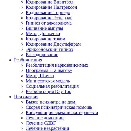
Кодирование Вивитрол
Кодирование Налтрексон
Кодирование Торпедо
Кодирование Эспераль
Гипноз от алкоголизма
Вшивание ампулы
Метод Довженко
Кодирование током
Кодирование Дисульфирам
Эриксоновский гипноз
Раскодирование
Реабилитация
Реабилитация наркозависимых
Программа «12 шагов»
Метод Шичко
Миннесотская модель
Социальная реабилитация
Реабилитация Day Top
Психиатрия
Вызов психиатра на дом
Скорая психиатрическая помощь
Консультация врача-психотерапевта
Лечение деменции
Лечение СДВГ
Лечение неврастении