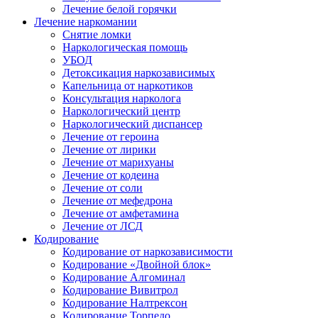
Лечение белой горячки
Лечение наркомании
Снятие ломки
Наркологическая помощь
УБОД
Детоксикация наркозависимых
Капельница от наркотиков
Консультация нарколога
Наркологический центр
Наркологический диспансер
Лечение от героина
Лечение от лирики
Лечение от марихуаны
Лечение от кодеина
Лечение от соли
Лечение от мефедрона
Лечение от амфетамина
Лечение от ЛСД
Кодирование
Кодирование от наркозависимости
Кодирование «Двойной блок»
Кодирование Алгоминал
Кодирование Вивитрол
Кодирование Налтрексон
Кодирование Торпедо