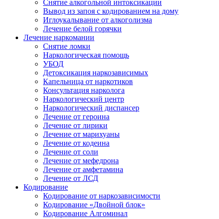
Снятие алкогольной интоксикации
Вывод из запоя с кодированием на дому
Иглоукалывание от алкоголизма
Лечение белой горячки
Лечение наркомании
Снятие ломки
Наркологическая помощь
УБОД
Детоксикация наркозависимых
Капельница от наркотиков
Консультация нарколога
Наркологический центр
Наркологический диспансер
Лечение от героина
Лечение от лирики
Лечение от марихуаны
Лечение от кодеина
Лечение от соли
Лечение от мефедрона
Лечение от амфетамина
Лечение от ЛСД
Кодирование
Кодирование от наркозависимости
Кодирование «Двойной блок»
Кодирование Алгоминал