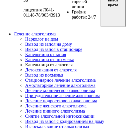
30
вызов
горячей
врача
линии
лицензия Л041-
График
01148-78/00343913
работы: 24/7
Лечение алкоголизма
Нарколог на дом
Вывод из запоя на дому
Вывод из запоя в стационаре
Капельница от запоя
Капельница от похмелья
Капельница от алкоголя
Детоксикация от алкоголя
Вывод из похмелья
Стационарное лечение алкоголизма
Амбулаторное лечение алкоголизма
Лечение хронического алкоголизма
Принудительное лечение алкоголизма
Лечение подросткового алкоголизма
Лечение женского алкоголизма
Лечение пивного алкоголизма
Снятие алкогольной интоксикации
Вывод из запоя с кодированием на дому
Иглоукалывание от алкоголизма