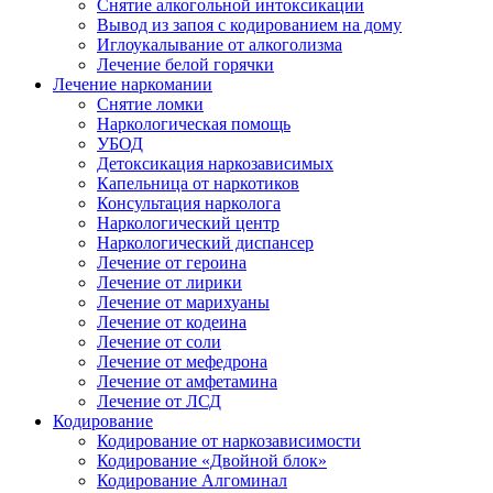
Снятие алкогольной интоксикации
Вывод из запоя с кодированием на дому
Иглоукалывание от алкоголизма
Лечение белой горячки
Лечение наркомании
Снятие ломки
Наркологическая помощь
УБОД
Детоксикация наркозависимых
Капельница от наркотиков
Консультация нарколога
Наркологический центр
Наркологический диспансер
Лечение от героина
Лечение от лирики
Лечение от марихуаны
Лечение от кодеина
Лечение от соли
Лечение от мефедрона
Лечение от амфетамина
Лечение от ЛСД
Кодирование
Кодирование от наркозависимости
Кодирование «Двойной блок»
Кодирование Алгоминал