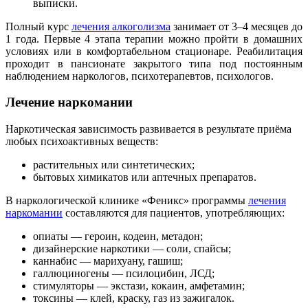
выписки.
Полный курс
лечения алкоголизма
занимает от 3–4 месяцев до
1 года. Первые 4 этапа терапии можно пройти в домашних
условиях или в комфортабельном стационаре. Реабилитация
проходит в пансионате закрытого типа под постоянным
наблюдением наркологов, психотерапевтов, психологов.
Лечение наркомании
Наркотическая зависимость развивается в результате приёма
любых психоактивных веществ:
растительных или синтетических;
бытовых химикатов или аптечных препаратов.
В наркологической клинике «Феникс» программы
лечения
наркомании
составляются для пациентов, употребляющих:
опиаты — героин, кодеин, метадон;
дизайнерские наркотики — соли, спайсы;
каннабис — марихуану, гашиш;
галлюциногены — псилоцибин, ЛСД;
стимуляторы — экстази, кокаин, амфетамин;
токсины — клей, краску, газ из зажигалок.