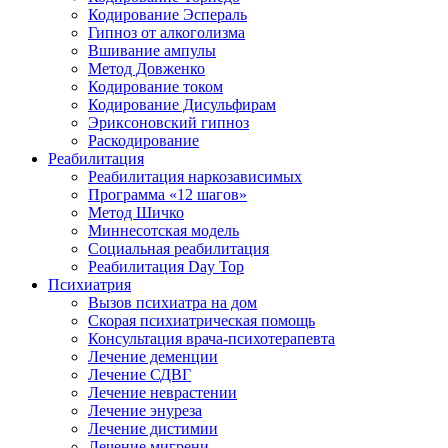
Кодирование Эспераль
Гипноз от алкоголизма
Вшивание ампулы
Метод Довженко
Кодирование током
Кодирование Дисульфирам
Эриксоновский гипноз
Раскодирование
Реабилитация
Реабилитация наркозависимых
Программа «12 шагов»
Метод Шичко
Миннесотская модель
Социальная реабилитация
Реабилитация Day Top
Психиатрия
Вызов психиатра на дом
Скорая психиатрическая помощь
Консультация врача-психотерапевта
Лечение деменции
Лечение СДВГ
Лечение неврастении
Лечение энуреза
Лечение дистимии
Лечение мигрени