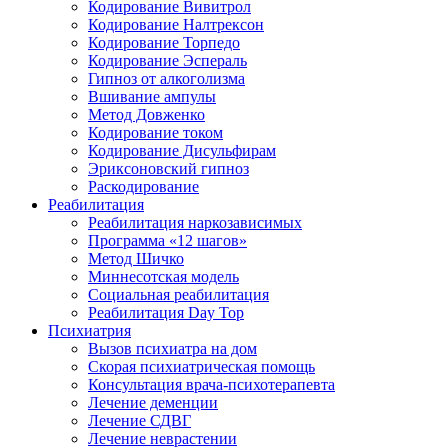
Кодирование Вивитрол
Кодирование Налтрексон
Кодирование Торпедо
Кодирование Эспераль
Гипноз от алкоголизма
Вшивание ампулы
Метод Довженко
Кодирование током
Кодирование Дисульфирам
Эриксоновский гипноз
Раскодирование
Реабилитация
Реабилитация наркозависимых
Программа «12 шагов»
Метод Шичко
Миннесотская модель
Социальная реабилитация
Реабилитация Day Top
Психиатрия
Вызов психиатра на дом
Скорая психиатрическая помощь
Консультация врача-психотерапевта
Лечение деменции
Лечение СДВГ
Лечение неврастении