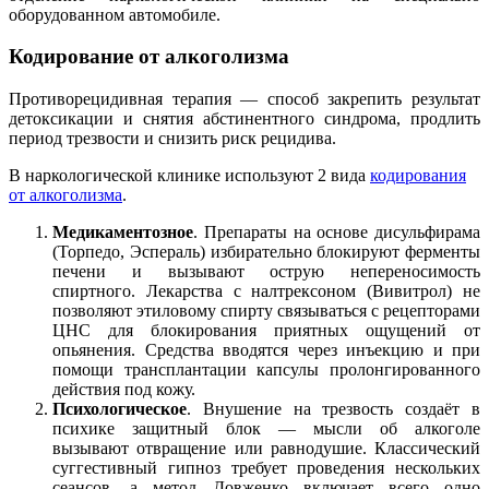
оборудованном автомобиле.
Кодирование от алкоголизма
Противорецидивная терапия — способ закрепить результат
детоксикации и снятия абстинентного синдрома, продлить
период трезвости и снизить риск рецидива.
В наркологической клинике используют 2 вида
кодирования
от алкоголизма
.
Медикаментозное
. Препараты на основе дисульфирама
(Торпедо, Эспераль) избирательно блокируют ферменты
печени и вызывают острую непереносимость
спиртного. Лекарства с налтрексоном (Вивитрол) не
позволяют этиловому спирту связываться с рецепторами
ЦНС для блокирования приятных ощущений от
опьянения. Средства вводятся через инъекцию и при
помощи трансплантации капсулы пролонгированного
действия под кожу.
Психологическое
. Внушение на трезвость создаёт в
психике защитный блок — мысли об алкоголе
вызывают отвращение или равнодушие. Классический
суггестивный гипноз требует проведения нескольких
сеансов, а метод Довженко включает всего одно