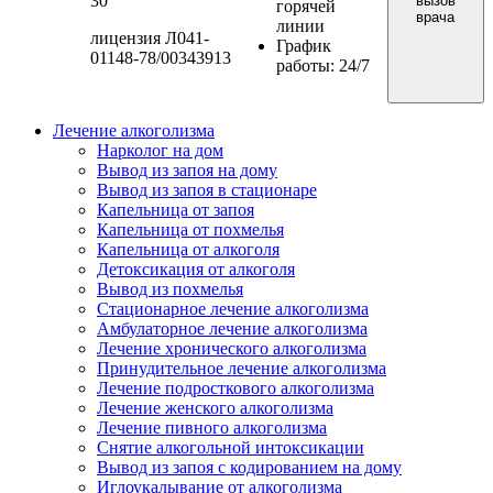
30
вызов
горячей
врача
линии
лицензия Л041-
График
01148-78/00343913
работы: 24/7
Лечение алкоголизма
Нарколог на дом
Вывод из запоя на дому
Вывод из запоя в стационаре
Капельница от запоя
Капельница от похмелья
Капельница от алкоголя
Детоксикация от алкоголя
Вывод из похмелья
Стационарное лечение алкоголизма
Амбулаторное лечение алкоголизма
Лечение хронического алкоголизма
Принудительное лечение алкоголизма
Лечение подросткового алкоголизма
Лечение женского алкоголизма
Лечение пивного алкоголизма
Снятие алкогольной интоксикации
Вывод из запоя с кодированием на дому
Иглоукалывание от алкоголизма