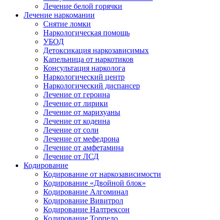
Лечение белой горячки
Лечение наркомании
Снятие ломки
Наркологическая помощь
УБОД
Детоксикация наркозависимых
Капельница от наркотиков
Консультация нарколога
Наркологический центр
Наркологический диспансер
Лечение от героина
Лечение от лирики
Лечение от марихуаны
Лечение от кодеина
Лечение от соли
Лечение от мефедрона
Лечение от амфетамина
Лечение от ЛСД
Кодирование
Кодирование от наркозависимости
Кодирование «Двойной блок»
Кодирование Алгоминал
Кодирование Вивитрол
Кодирование Налтрексон
Кодирование Торпедо